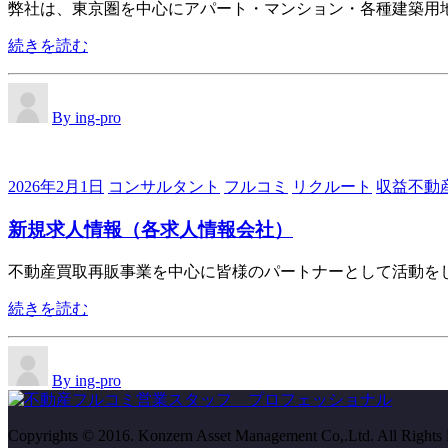
弊社は、東京圏を中心にアパート・マンション・各種建築用地等
続きを読む
By ing-pro
2026年2月1日
コンサルタント
フルコミ
リクルート
収益不動
新規求人情報（各求人情報会社）
不動産買取再販事業を中心に皆様のパートナーとして活動を
続きを読む
By ing-pro
Copyrights © 2016. Konzern Asset Management Co,.Ltd. All Rights 