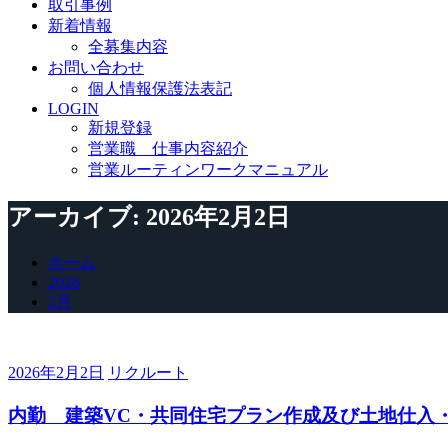
取引事例
ョ
新着情報
ン
全募集内容
切
り
お問い合わせ
替
個人情報保護法表記
え
LOGIN
新規登録
営業職 仕事内容紹介
営業ルーティンワークマニュアル
アーカイブ: 2026年2月2日
ホーム
2026
2月
2026年2月2日
リクルート
内勤 建築VC・共同住宅プラン作成及び土地仕入