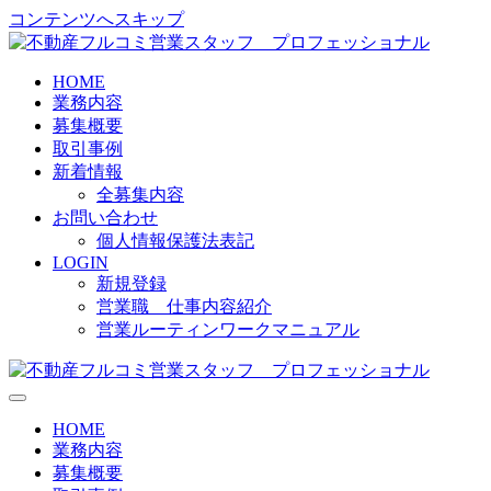
コンテンツへスキップ
HOME
不動産フルコミ営業スタッフ プロフ
業務内容
募集概要
取引事例
新着情報
全募集内容
お問い合わせ
個人情報保護法表記
LOGIN
新規登録
営業職 仕事内容紹介
営業ルーティンワークマニュアル
ナ
不動産フルコミ営業スタッフ プロフ
ビ
HOME
ゲ
業務内容
ー
募集概要
シ